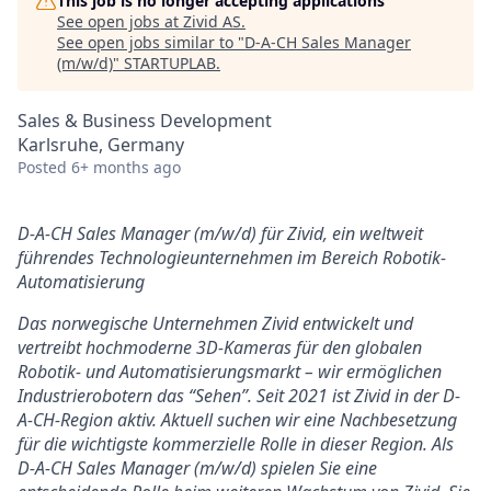
This job is no longer accepting applications
See open jobs at
Zivid AS
.
See open jobs similar to "
D-A-CH Sales Manager
(m/w/d)
"
STARTUPLAB
.
Sales & Business Development
Karlsruhe, Germany
Posted
6+ months ago
D-A-CH Sales Manager (m/w/d) für Zivid, ein weltweit
führendes Technologieunternehmen im Bereich Robotik-
Automatisierung
Das norwegische Unternehmen
Zivid
entwickelt und
vertreibt hochmoderne 3D-Kameras für den globalen
Robotik- und Automatisierungsmarkt – wir ermöglichen
Industrierobotern das “Sehen”. Seit 2021 ist Zivid in der D-
A-CH-Region aktiv. Aktuell suchen wir eine Nachbesetzung
für die wichtigste kommerzielle Rolle in dieser Region. Als
D-A-CH Sales Manager (m/w/d)
spielen Sie eine