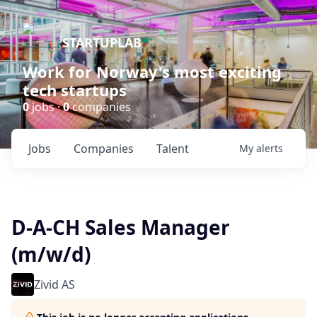
STARTUPLAB
Work for Norway's most exciting
tech startups
0
jobs ·
0
companies
Jobs
Companies
Talent
My
alerts
D-A-CH Sales Manager
(m/w/d)
Zivid AS