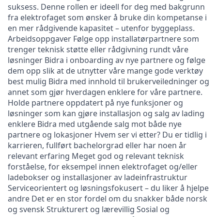
suksess. Denne rollen er ideell for deg med bakgrunn
fra elektrofaget som ønsker å bruke din kompetanse i
en mer rådgivende kapasitet – utenfor byggeplass.
Arbeidsoppgaver Følge opp installatørpartnere som
trenger teknisk støtte eller rådgivning rundt våre
løsninger Bidra i onboarding av nye partnere og følge
dem opp slik at de utnytter våre mange gode verktøy
best mulig Bidra med innhold til brukerveiledninger og
annet som gjør hverdagen enklere for våre partnere.
Holde partnere oppdatert på nye funksjoner og
løsninger som kan gjøre installasjon og salg av lading
enklere Bidra med utgående salg mot både nye
partnere og lokasjoner Hvem ser vi etter? Du er tidlig i
karrieren, fullført bachelorgrad eller har noen år
relevant erfaring Meget god og relevant teknisk
forståelse, for eksempel innen elektrofaget og/eller
ladebokser og installasjoner av ladeinfrastruktur
Serviceorientert og løsningsfokusert – du liker å hjelpe
andre Det er en stor fordel om du snakker både norsk
og svensk Strukturert og lærevillig Sosial og