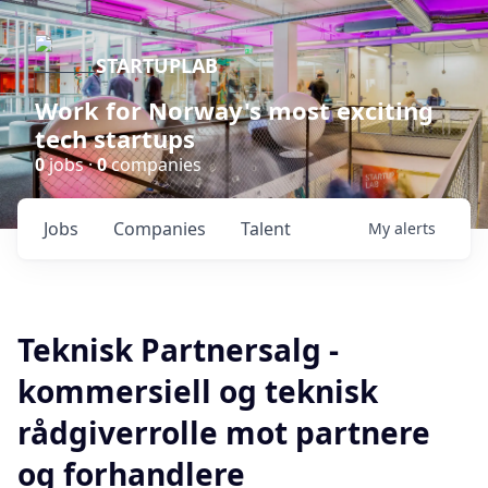
STARTUPLAB
Work for Norway's most exciting
tech startups
0
jobs ·
0
companies
Jobs
Companies
Talent
My
alerts
Teknisk Partnersalg -
kommersiell og teknisk
rådgiverrolle mot partnere
og forhandlere