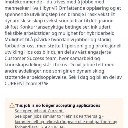
imøtekommende – du trives med å jobbe med
mennesker Hva tilbyr vi? Omfattende opplæring og et
spennende utviklingsløp i en bransje i rask vekst Et
dynamisk selskap i vekst som bidrar til det grønne
skiftet Konkurransedyktige betingelser, inkludert
fleksible arbeidstider og mulighet for hybridarbeid
Mulighet til å påvirke hvordan vi jobber og stadig
forbedrer oss, med støtte til personlig og profesjonell
utvikling Hos oss blir du en del av vårt engasjerte
Customer Success team, hvor samarbeid og
kunnskapsdeling står i fokus. Du vil jobbe tett med
andre avdelinger, noe som gir en dynamisk og
støttende arbeidsopplevelse. Søk i dag og bli en del av
CURRENT-teamet! 💚
This job is no longer accepting applications
See open jobs at
Current
.
See open jobs similar to "
Teknisk Partnersalg -
kommersiell og teknisk rådgiverrolle mot partnere og
forhandlere
"
STARTUPLAB
.